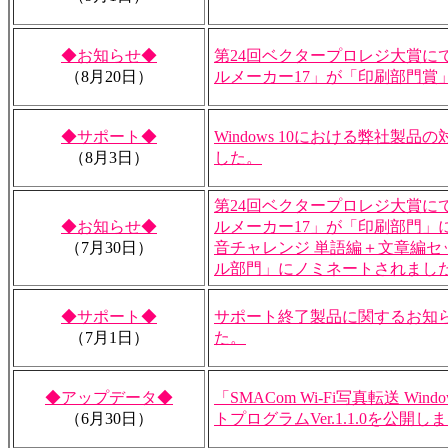
◆お知らせ◆
第24回ベクタープロレジ大賞に
（8月20日）
ルメーカー17」が「印刷部門賞
◆サポート◆
Windows 10における弊社製
（8月3日）
した。
第24回ベクタープロレジ大賞に
◆お知らせ◆
ルメーカー17」が「印刷部門」に、
（7月30日）
音チャレンジ 単語編＋文章編セ
ル部門」にノミネートされまし
◆サポート◆
サポート終了製品に関するお知
（7月1日）
た。
◆アップデータ◆
「SMACom Wi-Fi写真転送 Wi
（6月30日）
トプログラムVer.1.1.0を公開し