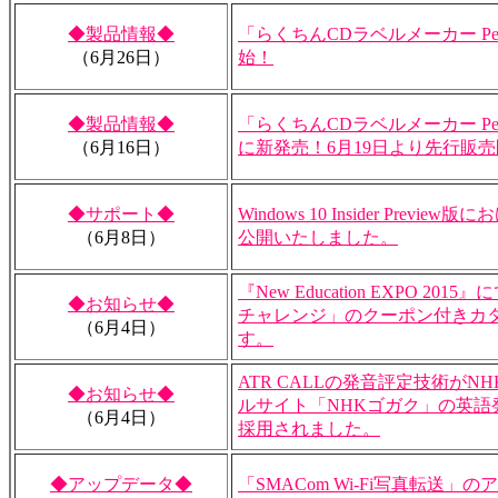
◆製品情報◆
「らくちんCDラベルメーカー Per
（6月26日）
始！
◆製品情報◆
「らくちんCDラベルメーカー Pers
（6月16日）
に新発売！6月19日より先行販
◆サポート◆
Windows 10 Insider Prev
（6月8日）
公開いたしました。
『New Education EXPO 2015
◆お知らせ◆
チャレンジ」のクーポン付きカ
（6月4日）
す。
ATR CALLの発音評定技術がN
◆お知らせ◆
ルサイト「NHKゴガク」の英語
（6月4日）
採用されました。
◆アップデータ◆
「SMACom Wi-Fi写真転送