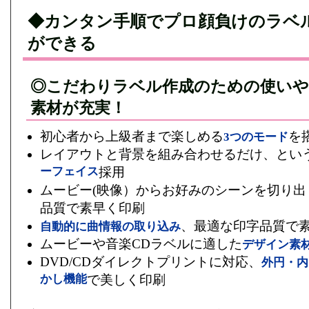
◆カンタン手順でプロ顔負けのラベ
ができる
◎こだわりラベル作成のための使いや
素材が充実！
初心者から上級者まで楽しめる
を
3つのモード
レイアウトと背景を組み合わせるだけ、とい
ーフェイス
採用
ムービー(映像）からお好みのシーンを切り出
品質で素早く印刷
、最適な印字品質で
自動的に曲情報の取り込み
ムービーや音楽CDラベルに適した
デザイン素
DVD/CDダイレクトプリントに対応、
外円・内
かし機能
で美しく印刷