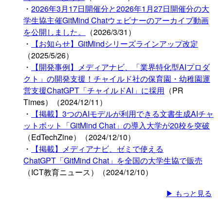
・
2026年3月17日開催分と2026年1月27日開催分の大
学生協主催GitMind Chatウェビナーのアーカイブ動画
を公開しました。
（2026/3/31）
・
【お知らせ】GitMindシリーズラインアップ改定
（2025/5/26）
・
【開発事例】メディアナビ、「業界特化型AIプロダ
クト」の開発支援！チャイルド社の保育園・幼稚園運
営支援ChatGPT「チャイルドAI」に採用
（PR
Times）（2024/12/11）
・
【掲載】3つのAIモデルが利用できる文書生成AIチャ
ットボット「GitMind Chat」の導入大学が20校を突破
（EdTechZine）（2024/12/10）
・
【掲載】メディアナビ、ゼミで使える
ChatGPT「GitMind Chat」を全国の大学生協で販売
（ICT教育ニュース）（2024/12/10）
▶ もっと見る