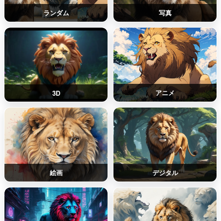
ランダム
写真
アニメ
3D
絵画
デジタル