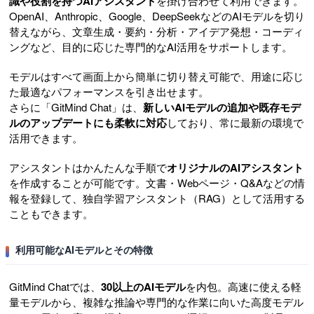
識や役割を持つAIアシスタント
を掛け合わせて利用できます。
OpenAI、Anthropic、Google、DeepSeekなどのAIモデルを切り
替えながら、文章生成・要約・分析・アイデア発想・コーディ
ングなど、目的に応じた専門的なAI活用をサポートします。
モデルはすべて画面上から簡単に切り替え可能で、用途に応じ
た最適なパフォーマンスを引き出せます。
さらに「GitMind Chat」は、
新しいAIモデルの追加や既存モデ
ルのアップデートにも柔軟に対応
しており、常に最新の環境で
活用できます。
アシスタントはかんたんな手順で
オリジナルのAIアシスタント
を作成することが可能です。文書・Webページ・Q&Aなどの情
報を登録して、独自学習アシスタント（RAG）として活用する
こともできます。
利用可能なAIモデルとその特徴
GitMind Chatでは、
30以上のAIモデル
を内包。高速に使える軽
量モデルから、複雑な推論や専門的な作業に向いた高度モデル