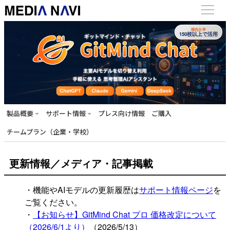
国内大学
150校以上で活用
製品概要
サポート情報
プレス向け情報
ご購入
チームプラン（企業・学校）
更新情報／メディア・記事掲載
・機能やAIモデルの更新履歴は
サポート情報ページ
を
ご覧ください。
・
【お知らせ】GitMind Chat プロ 価格改定について
（2026/6/1より）
（2026/5/13）