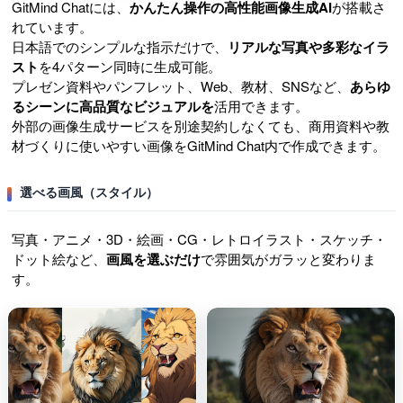
GitMind Chatには、
かんたん操作の高性能画像生成AI
が搭載さ
れています。
日本語でのシンプルな指示だけで、
リアルな写真や多彩なイラ
スト
を4パターン同時に生成可能。
プレゼン資料やパンフレット、Web、教材、SNSなど、
あらゆ
るシーンに高品質なビジュアルを
活用できます。
外部の画像生成サービスを別途契約しなくても、商用資料や教
材づくりに使いやすい画像をGitMind Chat内で作成できます。
選べる画風（スタイル）
写真・アニメ・3D・絵画・CG・レトロイラスト・スケッチ・
ドット絵など、
画風を選ぶだけ
で雰囲気がガラッと変わりま
す。