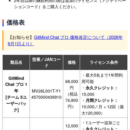
2年目以降の継続利用の際は追加のライセンス（アクティベー
ションコード）をご購入ください。
価格表
【お知らせ】
GitMind Chat プロ 価格改定について（2026年
6月1日より）
型番／JANコー
製品名
価格
ライセンス条件
ド
・最大5名まで1年間利
GitMind
68,000
用可能
Chat プロ 1
円
・
永久クレジット：
年
MV26L001T-Y1
（税込
15,000
4570000439910
[チーム 5ユ
74,800
・
月間クレジット：
ーザーパッ
円）
10,000／月 × 12回（最
ク]
大120,000）
・1ユーザー追加ごと
12,000
・
永久クレジット：