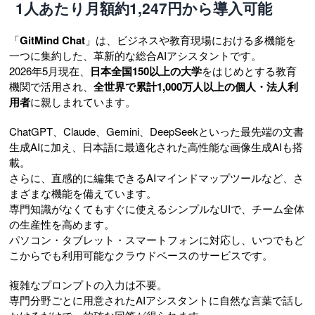
1人あたり月額約1,247円から導入可能
「
GitMind Chat
」は、ビジネスや教育現場における多機能を
一つに集約した、革新的な総合AIアシスタントです。
2026年5月現在、
日本全国150以上の大学
をはじめとする教育
機関で活用され、
全世界で累計1,000万人以上の個人・法人利
用者
に親しまれています。
ChatGPT、Claude、Gemini、DeepSeekといった最先端の文書
生成AIに加え、日本語に最適化された高性能な画像生成AIも搭
載。
さらに、直感的に編集できるAIマインドマップツールなど、さ
まざまな機能を備えています。
専門知識がなくてもすぐに使えるシンプルなUIで、チーム全体
の生産性を高めます。
パソコン・タブレット・スマートフォンに対応し、いつでもど
こからでも利用可能なクラウドベースのサービスです。
複雑なプロンプトの入力は不要。
専門分野ごとに用意されたAIアシスタントに自然な言葉で話し