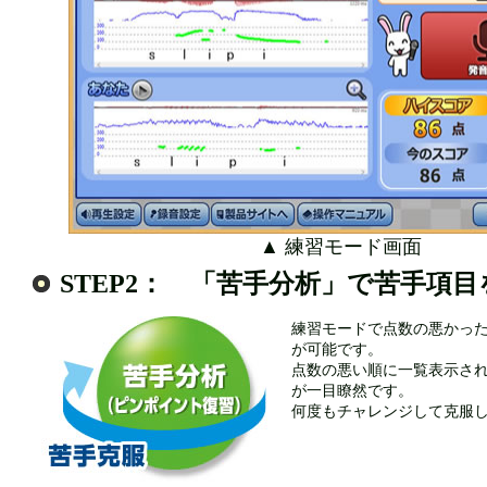
▲ 練習モード画面
STEP2： 「苦手分析」で苦手項目を
練習モードで点数の悪かっ
が可能です。
点数の悪い順に一覧表示さ
が一目瞭然です。
何度もチャレンジして克服