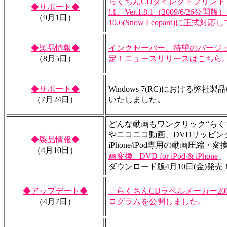
らくちんCDダイレクトプリント for 
◆サポート◆
は、Ver.1.8.1（2009/6/26公開版
（9月1日）
10.6(Snow Leopard)に正式対
◆製品情報◆
インクセーバー、待望のバージ
（8月5日）
定！
ニュースリリースはこちら
◆サポート◆
Windows 7(RC)における弊
（7月24日）
いたしました。
どんな動画もワンクリック“らくちん
やニコニコ動画、DVDリッピン
◆製品情報◆
iPhone/iPod専用の動画圧縮・
（4月10日）
画変換 +DVD for iPod & iPhone
」
ダウンロード版4月10日(金)発売
◆アップデート◆
「らくちんCDラベルメーカー20
（4月7日）
ログラムを公開しました。