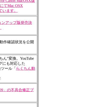
Canon MacOSX版
）にてMac OSX
応しています。
ョンアップ版発売決
。
社製品動作確認状況を公開
”変換。YouTube
グにも対応した
変換ツール「
らくちん動
！
09」の不具合修正プ