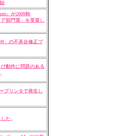
開始
um』が2009秋
ディア部門賞」を受賞し
09」の不具合修正プ
タおよび動作に問題のある
。
レーザープリンタで発生し
ました
。