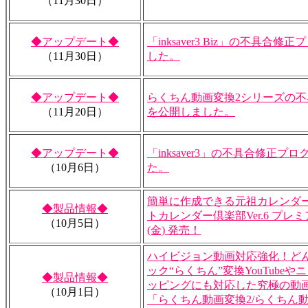
（11月30日）
◆アップデート◆
「inksaver3 Biz」の不具合
（11月30日）
した。
◆アップデート◆
らくちん動画変換2シリーズの
（11月20日）
を公開しました。
◆アップデート◆
「inksaver3」の不具合修正
（10月6日）
た。
簡単に作成できる元祖カレンダ
◆製品情報◆
トカレンダー倶楽部Ver.6 プレミア
（10月5日）
(金) 発売！
ハイビジョン動画対応強化！ど
ック“らくちん”変換YouTube
◆製品情報◆
ッピングにも対応した究極の動
（10月1日）
「らくちん動画変換2/らくちん動画