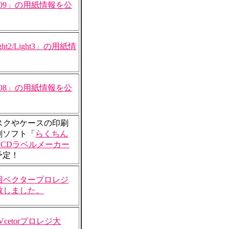
09」の用紙情報を公
2/Light3」の用紙情
08」の用紙情報を公
スクやケースの印刷
刷ソフト「
らくちん
んCDラベルメーカー
予定！
回ベクタープロレジ
致しました。
回Vcetorプロレジ大