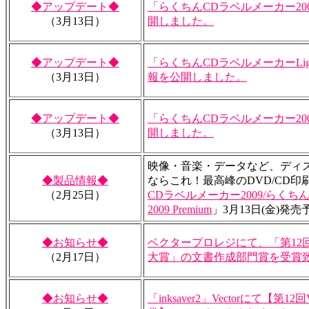
◆アップデート◆
「らくちんCDラベルメーカー20
（3月13日）
開しました。
◆アップデート◆
「らくちんCDラベルメーカーLight
（3月13日）
報を公開しました。
◆アップデート◆
「らくちんCDラベルメーカー20
（3月13日）
開しました。
映像・音楽・データなど、ディ
◆製品情報◆
ならこれ！最高峰のDVD/CD印
（2月25日）
CDラベルメーカー2009/らくち
2009 Premium
」3月13日(金)発売
◆お知らせ◆
ベクタープロレジにて、「第12
（2月17日）
大賞」の文書作成部門賞を受賞
◆お知らせ◆
「inksaver2」Vectorにて【第12