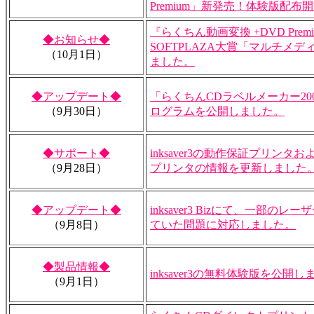
Premium」新発売！体験版配布
『らくちん動画変換 +DVD Premi
◆お知らせ◆
SOFTPLAZA大賞「マルチメ
（10月1日）
ました。
◆アップデート◆
「らくちんCDラベルメーカー20
（9月30日）
ログラムを公開しました。
◆サポート◆
inksaver3の動作保証プリン
（9月28日）
プリンタの情報を更新しました
◆アップデート◆
inksaver3 Bizにて、一部の
（9月8日）
ていた問題に対応しました。
◆製品情報◆
inksaver3の無料体験版を公開し
（9月1日）