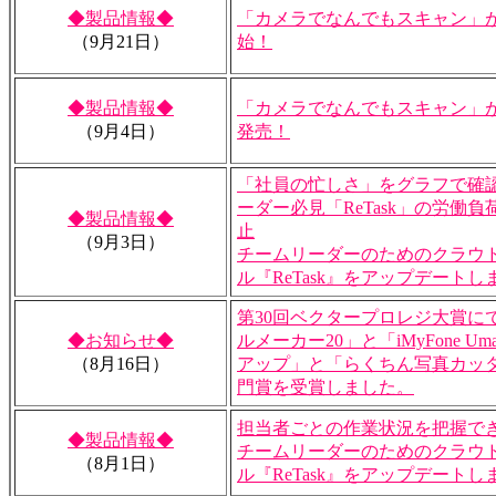
◆製品情報◆
「カメラでなんでもスキャン」
（9月21日）
始！
◆製品情報◆
「カメラでなんでもスキャン」が
（9月4日）
発売！
「社員の忙しさ」をグラフで確
ーダー必見「ReTask」の労働
◆製品情報◆
止
（9月3日）
チームリーダーのためのクラウ
ル『ReTask』をアップデートし
第30回ベクタープロレジ大賞に
◆お知らせ◆
ルメーカー20」と「iMyFone Uma
（8月16日）
アップ」と「らくちん写真カッタ
門賞を受賞しました。
担当者ごとの作業状況を把握で
◆製品情報◆
チームリーダーのためのクラウ
（8月1日）
ル『ReTask』をアップデートし