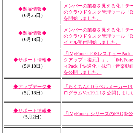
メンバーの業務を見える化！チ
◆製品情報◆
のクラウドタスク管理ツール「Re
（6月25日）
を開始しました。
メンバーの業務を見える化！チ
◆製品情報◆
のクラウドタスク管理ツール「Re
（6月18日）
イアル受付開始しました。
「iMyFone：iOSレスキューP
◆サポート情報◆
クアップ・復元】」、「iMyFon
（5月18日）
ィPack【快適化・抹消・音楽動
を公開しました。
◆アップデータ◆
「らくちんCDラベルメーカー1
（5月18日）
ログラムVer.19.1.1を公開しまし
◆サポート情報◆
「iMyFone」シリーズのFAQ
（5月2日）