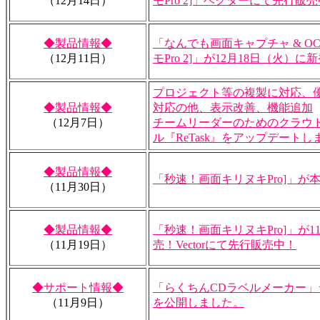
（12月14日）
モPro 2]」ベクターにて先行販
◆製品情報◆
「なんでも画面キャプチャ & OCR
（12月11日）
モPro 2]」が12月18日（火）に
プロジェクト等の複製に対応、
◆製品情報◆
対応の他、表示改善、機能追加
（12月7日）
チームリーダーのためのクラウ
ル『ReTask』をアップデートし
◆製品情報◆
「秒速！画面キリヌキPro]」が
（11月30日）
◆製品情報◆
「秒速！画面キリヌキPro]」が1
（11月19日）
売！Vectorにて先行販売中！
◆サポート情報◆
「らくちんCDラベルメーカー
（11月9日）
を公開しました。