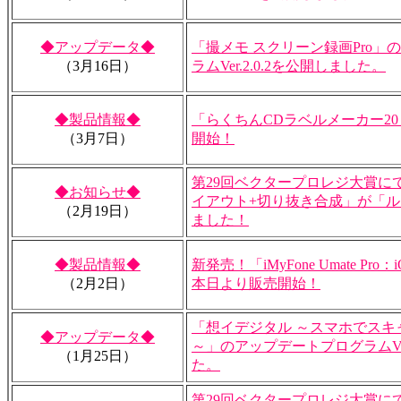
◆アップデータ◆
「撮メモ スクリーン録画Pro」
（3月16日）
ラムVer.2.0.2を公開しました。
◆製品情報◆
「らくちんCDラベルメーカー20
（3月7日）
開始！
第29回ベクタープロレジ大賞に
◆お知らせ◆
イアウト+切り抜き合成」が「
（2月19日）
ました！
◆製品情報◆
新発売！「iMyFone Umate P
（2月2日）
本日より販売開始！
「想イデジタル ～スマホでスキ
◆アップデータ◆
～」のアップデートプログラムVer.
（1月25日）
た。
第29回ベクタープロレジ大賞に