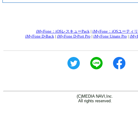
iMyFone：iOSレスキューPack
|
iMyFone：iOSユーティリ
iMyFone D-Back
|
iMyFone D-Port Pro
|
iMyFone Umate Pro
|
iMyF
(C)MEDIA NAVI,Inc.
All rights reserved.