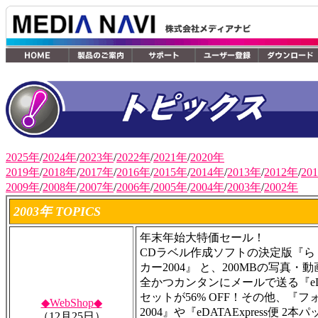
2025年
/
2024年
/
2023年
/
2022年
/
2021年
/
2020年
2019年
/
2018年
/
2017年
/
2016年
/
2015年
/
2014年
/
2013年
/
2012年
/
20
2009年
/
2008年
/
2007年
/
2006年
/
2005年
/
2004年
/
2003年
/
2002年
2003年 TOPICS
年末年始大特価セール！
CDラベル作成ソフトの決定版『ら
カー2004』 と、200MBの写真
全かつカンタンにメールで送る『eDAT
セットが56% OFF！その他、『
◆WebShop◆
2004』や『eDATAExpress便 
（12月25日）