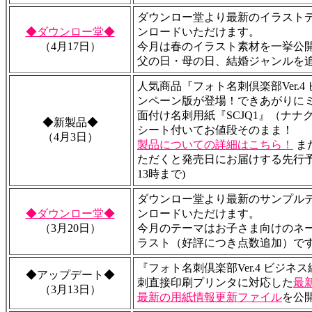
ダウンロー堂より最新のイラスト
◆ダウンロー堂◆
ンロードいただけます。
（4月17日）
今月は春のイラスト素材を一挙公
父の日・母の日、結婚ジャンルを
人気商品『フォト名刺倶楽部Ver.4
ンペーン版が登場！できあがりにミ
面付け名刺用紙『SCJQ1』（ナナ
◆新製品◆
シート付いてお値段そのまま！
（4月3日）
製品についての詳細はこちら！
ま
ただくと発売日にお届けする先行予約
13時まで)
ダウンロー堂より最新のサンプル
◆ダウンロー堂◆
ンロードいただけます。
（3月20日）
今月のテーマはお子さま向けのネ
ラスト（好評につき点数追加）で
『フォト名刺倶楽部Ver.4 ビジネス
◆アップデート◆
刺直接印刷プリンタに対応した
最
（3月13日）
最新の用紙情報更新ファイル
を公