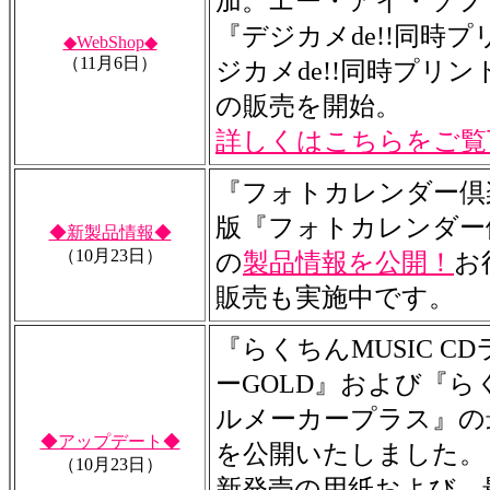
加。エー・アイ・ソフ
『デジカメde!!同時プ
◆WebShop◆
（11月6日）
ジカメde!!同時プリン
の販売を開始。
詳しくはこちらをご覧
『フォトカレンダー倶
版『フォトカレンダー倶楽
◆新製品情報◆
（10月23日）
の
製品情報を公開！
お
販売も実施中です。
『らくちんMUSIC C
ーGOLD』および『ら
ルメーカープラス』の
◆アップデート◆
を公開いたしました。
（10月23日）
新発売の用紙および、