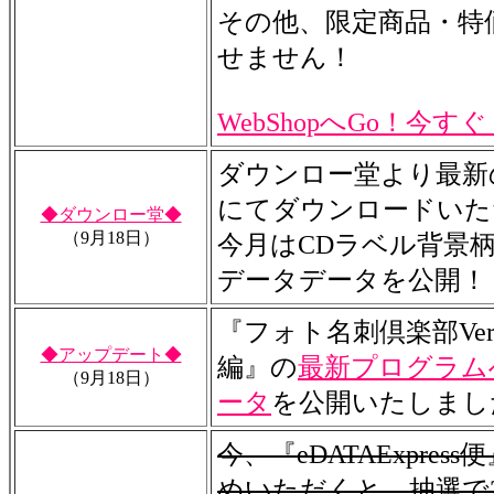
その他、限定商品・特
せません！
WebShopへGo！今す
ダウンロー堂より最新
にてダウンロードいた
◆ダウンロー堂◆
（9月18日）
今月はCDラベル背景
データデータを公開！
『フォト名刺倶楽部Ver
◆アップデート◆
編』の
最新プログラム
（9月18日）
ータ
を公開いたしまし
今、『eDATAExpres
めいただくと、抽選で2