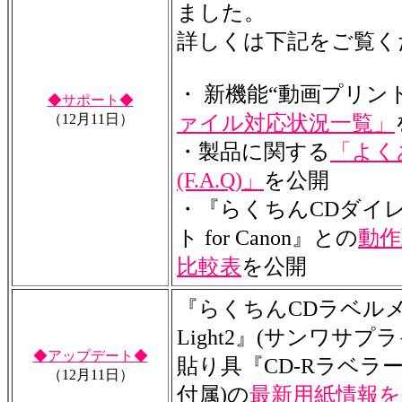
ました。
詳しくは下記をご覧く
・ 新機能“動画プリン
◆サポート◆
（12月11日）
ァイル対応状況一覧」
・製品に関する
「よく
(F.A.Q)」
を公開
・『らくちんCDダイ
ト for Canon』との
動作
比較表
を公開
『らくちんCDラベル
Light2』(サンワサ
◆アップデート◆
貼り具『CD-Rラベラ
（12月11日）
付属)の
最新用紙情報を