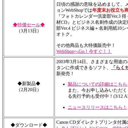
日頃の感謝の意味を込めまして、
ョンWebShopでは
年度末お役立ち
『フォトカレンダー倶楽部Ver.3 
材CD』とビジネス名刺作成の決定
◆特価セール◆
部Ver.4 ビジネス編＋名刺用紙1
（3月13日）
オトク。
その他商品も大特価販売中！
WebShopへGo！今すぐ！！
2003年3月14日、さまざまな用
タンに作成できるソフト、
「らく
新発売！
◆新製品◆
製品についての詳細はこちら
（2月20日）
また、今お申し込みいただく
る先行予約も受付中！(3/12 A
ニュースリリースはこちら！
Canon CDダイレクトプリンタ付属
◆ダウンロード◆