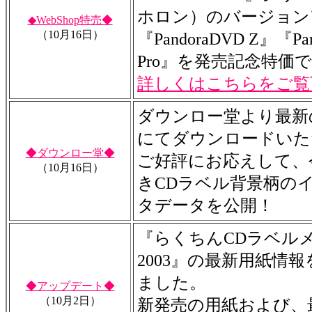
ホロン）のバージョン
◆WebShop特売◆
（10月16日）
『PandoraDVD Z』『Pan
Pro』を発売記念特価
詳しくはこちらをご覧
ダウンロー堂より最新
にてダウンロードいた
◆ダウンロー堂◆
ご好評にお応えして、
（10月16日）
きCDラベル背景柄の
タデータを公開！
『らくちんCDラベル
2003』の最新用紙情
ました。
◆アップデート◆
（10月2日）
新発売の用紙および、