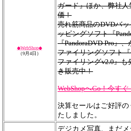
ガード』ほか、弊社人
価！
売れ筋商品のDVDバ
ッピングソフト『Pando
『PandoraDVD Pr
◆WebShop◆
ファイリングソフト『
（9月4日）
ファイリングv2.0』
き販売中！
WebShopへGo！今す
決算セールはご好評の
たしました。
デジカメ写真、まだメ