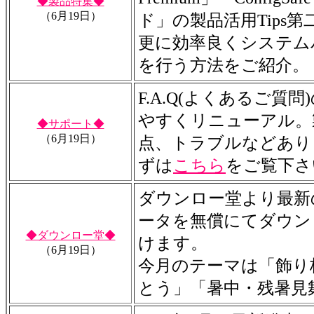
◆製品特集◆
（6月19日）
ド」の製品活用Tips
更に効率良くシステム
を行う方法をご紹介。
F.A.Q(よくあるご質
やすくリニューアル。
◆サポート◆
（6月19日）
点、トラブルなどあり
ずは
こちら
をご覧下さ
ダウンロー堂より最新
ータを無償にてダウン
◆ダウンロー堂◆
けます。
（6月19日）
今月のテーマは「飾り
とう」「暑中・残暑見