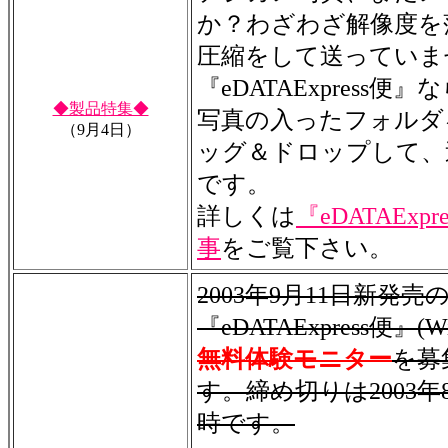
か？わざわざ解像度を
圧縮をして送っていま
『eDATAExpress便
◆製品特集◆
写真の入ったフォルダ
（9月4日）
ッグ＆ドロップして、
です。
詳しくは
『eDATAExp
事
をご覧下さい。
2003年9月11日新発売
『eDATAExpress便』(W
無料体験モニター
を募
す。締め切りは2003年8月
時です。