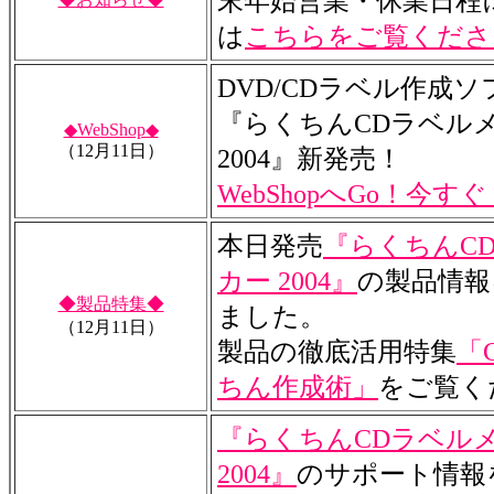
末年始営業・休業日程
は
こちらをご覧くださ
DVD/CDラベル作成
『らくちんCDラベル
◆WebShop◆
（12月11日）
2004』新発売！
WebShopへGo！今す
本日発売
『らくちんC
カー 2004』
の製品情報
◆製品特集◆
ました。
（12月11日）
製品の徹底活用特集
「
ちん作成術」
をご覧く
『らくちんCDラベル
2004』
のサポート情報