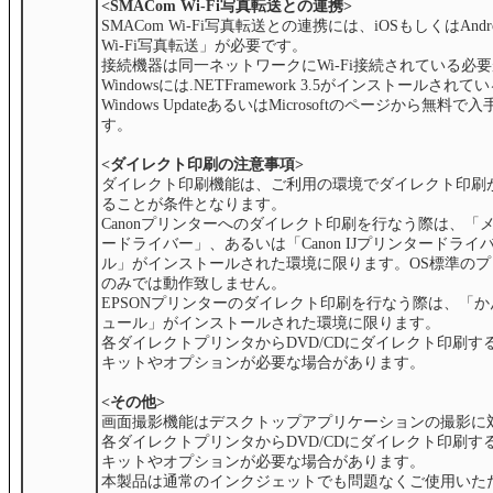
<SMACom Wi-Fi写真転送との連携>
SMACom Wi-Fi写真転送との連携には、iOSもしくはAndr
Wi-Fi写真転送」が必要です。
接続機器は同一ネットワークにWi-Fi接続されている必
Windowsには.NETFramework 3.5がインストールさ
Windows UpdateあるいはMicrosoftのページから無
す。
<ダイレクト印刷の注意事項>
ダイレクト印刷機能は、ご利用の環境でダイレクト印刷
ることが条件となります。
Canonプリンターへのダイレクト印刷を行なう際は、「
ードライバー」、あるいは「Canon IJプリンタードラ
ル」がインストールされた環境に限ります。OS標準の
のみでは動作致しません。
EPSONプリンターのダイレクト印刷を行なう際は、「
ュール」がインストールされた環境に限ります。
各ダイレクトプリンタからDVD/CDにダイレクト印刷す
キットやオプションが必要な場合があります。
<その他>
画面撮影機能はデスクトップアプリケーションの撮影に
各ダイレクトプリンタからDVD/CDにダイレクト印刷す
キットやオプションが必要な場合があります。
本製品は通常のインクジェットでも問題なくご使用いた