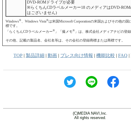
DVD-ROMドライブが必要
※らくちんCDラベルメーカー18 のメディアはDVD-ROMの
はございません)
®
®
Windows
、Windows Vista
は米国Microsoft Corporationの米国およびそ
標です。
®
®
「らくちんCDラベルメーカー
」「撮メモ
」は、株式会社メディアナビの登録
その他、記載の製品名、会社名等は、その会社の登録商標または商標です。
TOP
|
製品詳細
|
動画
|
プレス向け情報
|
機能比較
|
FAQ
|
(C)MEDIA NAVI,Inc.
All rights reserved.