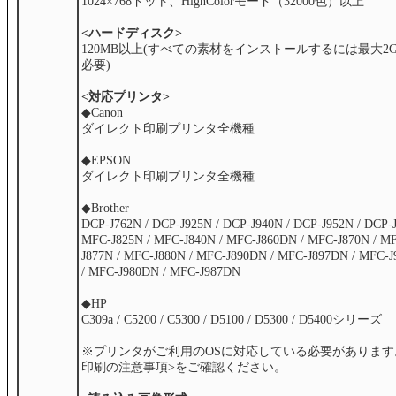
1024×768ドット、HighColorモード（32000色）以上
<ハードディスク>
120MB以上(すべての素材をインストールするには最大2
必要)
<対応プリンタ>
◆Canon
ダイレクト印刷プリンタ全機種
◆EPSON
ダイレクト印刷プリンタ全機種
◆Brother
DCP-J762N / DCP-J925N / DCP-J940N / DCP-J952N / DCP-J
MFC-J825N / MFC-J840N / MFC-J860DN / MFC-J870N / M
J877N / MFC-J880N / MFC-J890DN / MFC-J897DN / MFC-
/ MFC-J980DN / MFC-J987DN
◆HP
C309a / C5200 / C5300 / D5100 / D5300 / D5400シリーズ
※プリンタがご利用のOSに対応している必要があります
印刷の注意事項>をご確認ください。