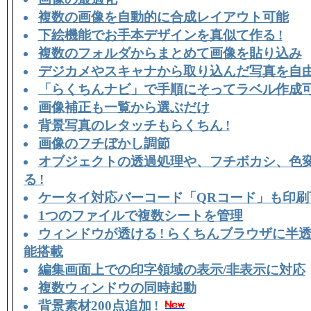
複数の画像を自動的に合成レイアウト可能
下絵機能でお手本デザインを真似て作る !
複数のフォルダからまとめて画像を貼り込み
デジカメやスキャナから取り込んだ写真を自由
「らくちんナビ」で手順にそってラベル作成
画像補正も一覧から選ぶだけ
背景写真のレタッチもらくちん !
画像のフチぼかし調節
オブジェクトの透過処理や、フチボカシ、色
る !
ケータイ対応バーコード「QRコード」も印刷
1つのファイルで複数シートを管理
ウィンドウが透ける ! らくちんブラウザに半
能搭載
編集画面上での印字領域の表示/非表示に対応
複数ウィンドウの同時起動
背景素材200点追加 !