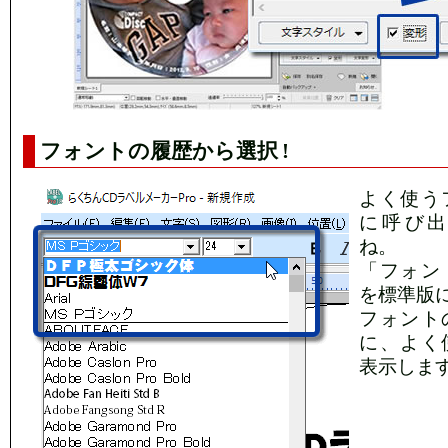
フォントの履歴から選択 !
よく使う
に呼び
ね。
「フォン
を標準版に
フォント
に、よく
表示しま