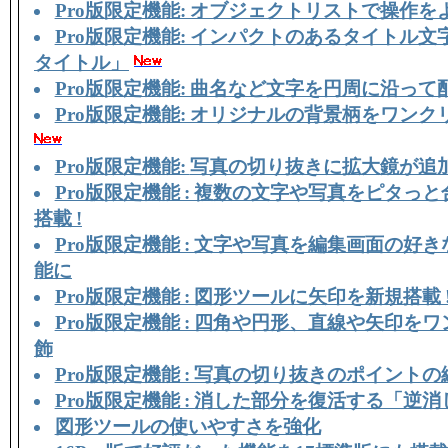
Pro版限定機能: オブジェクトリストで操作を
Pro版限定機能: インパクトのあるタイトル
タイトル」
Pro版限定機能: 曲名など文字を円周に沿って
Pro版限定機能: オリジナルの背景柄をワン
Pro版限定機能:
写真の切り抜きに拡大鏡が追
Pro版限定機能 : 複数の文字や写真をピタっ
搭載 !
Pro版限定機能 : 文字や写真を編集画面の好
能に
Pro版限定機能 : 図形ツールに矢印を新規搭載 
Pro版限定機能 : 四角や円形、直線や矢印を
飾
Pro版限定機能 : 写真の切り抜きのポイントの
Pro版限定機能 : 消した部分を復活する「逆
図形ツールの使いやすさを強化