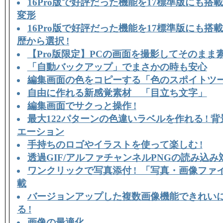
16Pro版で好評だった機能を17標準版にも搭載
変形
16Pro版で好評だった機能を17標準版にも搭載
歴から選択 !
【Pro版限定】PCの画面を撮影してそのまま
「自動バックアップ」でまさかの時も安心
編集画面の色をコピーする「色のスポイトツ
自由に作れる新感覚素材 「目立ち文字」
編集画面でサクっと操作 !
最大122パターンの色違いラベルを作れる ! 
エーション
手持ちのロゴやイラストを使って楽しむ !
透過GIF/アルファチャンネルPNGの読み込み
ワンクリックで写真添付 ! 「写真・画像ファ
載
バージョンアップした複数画像機能できれい
る !
画像の最適化