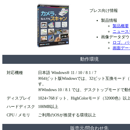
プレス向け情報
製品情報
製品概要
ニュース
画像データダウ
ロゴ、パ
画面デー
動作環境
対応機種
日本語 Windows® 11 / 10 / 8.1 / 7
※64ビット版Windowsでは、32ビット互換モード
す。
※Windows 10 / 8.1 では、デスクトップモード
ディスプレイ
1024×768ドット、HighColorモード（32000色）以
ハードディスク
100MB以上
CPU / メモリ
ご利用のOSが推奨する環境以上
販売元/問合わせ先