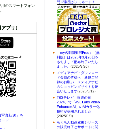
門12製品がノミネート！
に専用のスマートフォン
す。
料アプリ）
「my名刺倶楽部Free」（無
料版）は2025年3月26日を
もちまして配布終了いたし
ました。
(2025/3/26)
メディアナビ・ダウンロー
ド会員の皆様へ 新規ご登
録のお願い メディアナビ
のショッピングサイトを統
合いたします
(2025/3/12)
TBSテレビ「報道の日
2024」で「AVCLabs Video
Enhancer AI」のAIカラー化
技術が採用されました
-Fi写真転送」を
(2025/1/9)
ロード
らくちん動画変換シリーズ
の販売終了とサポートに関