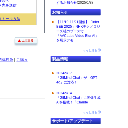
iPadへ
するお知らせ
(2025/1/8)
ド先を送信
お知らせ
ストール方法
【11/19-11/21開催】「Inter
BEE 2025」NHKテクノロジ
ーズ社のブースで
「AVCLabs Video Blur AI」
を展示デモ
もっと見る
製品情報
料体験版
|
ご購入
2024/5/17
「GitMind Chat」が「GPT-
4o」に対応！
2024/5/14
「GitMind Chat」に画像生成
AIを搭載！「Claude
もっと見る
サポート/アップデート