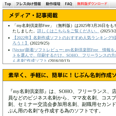
「my名刺倶楽部Free」（無料版）は2025年3月26日
たしました。
詳しくはこちらをご覧ください。
(2025/3/2
【2022年】名刺作成ソフトのおすすめ人気ランキング
ろう！】
(2022/9/25)
[Vector]新着ソフトレビュー: my名刺倶楽部Free 
トを選んで、印刷するだけ。SOHO、フリーランスの方
ん名刺”作成ソフト
(2016/10/13)
[フリーソフト100] 43のメーカーの名刺用紙に対応した
名刺倶楽部Free
(2016/9/26)
[プリント&プロモーション] 「my名刺倶楽部Free」無
背景素材45点をプレゼント メディアナビ
(2016/9/21)
『my名刺倶楽部』は、SOHO、フリーランス、
[窓の杜] 市販の名刺作成ソフト「my名刺倶楽部」が無
員などのビジネス名刺から、ママ友名刺、コス
プで名刺を作成可能
(2016/9/21)
刺、セミナー交流会参加用名刺、副職用セカンド
[キーマンズネット] メディアナビ、名刺作成＆印刷ソ
を無償提供
(2016/9/20)
ぶん用の名刺”を作成する為のソフトです。