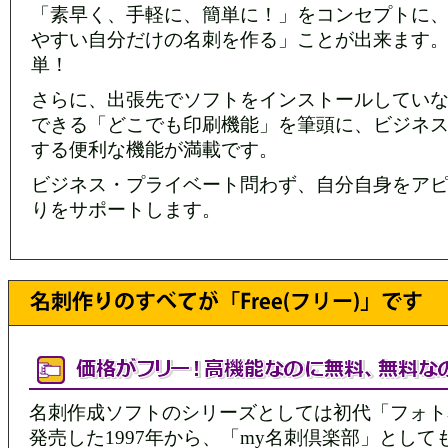
[プリント&プロモーション] 3200円相当が無料になっ
「素早く、手軽に、簡単に！」をコンセプトに
Free」 国内メーカープリンタ＆用紙に対応 メディア
やすい自分だけの名刺を作る」ことが出来ます
[マイコミジャーナル] Twitter、Facebook、mixiな
単！
できるソフト
(2010/12/6)
[価格.com] メディアナビ、SNSの情報も印刷できる名
さらに、出張先でソフトをインストールしてい
できる「どこでも印刷機能」を筆頭に、ビジネ
する便利な機能が満載です。
ビジネス・プライベート問わず、自分自身をア
りをサポートします。
名刺作成ソフトのシリーズとしては初代「フォト
発売した1997年から、「my名刺倶楽部」としても