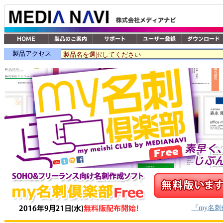
製品アクセス
『my名