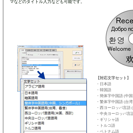
マなどのタイトル入力なども可能です。
【対応文字セット】
・日本語
・韓国語
・簡体字中国語 (中
・繁体字中国語 (台湾
・西ヨーロッパ言語 
・中央ヨーロッパ言
・ギリシャ語
・トルコ語
・ベトナム語