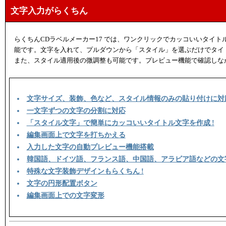
文字入力がらくちん
らくちんCDラベルメーカー17 では、ワンクリックでカッコいいタイト
能です。文字を入れて、プルダウンから「スタイル」を選ぶだけでタイ
また、スタイル適用後の微調整も可能です。プレビュー機能で確認しな
文字サイズ、装飾、色など、スタイル情報のみの貼り付けに対
一文字ずつの文字の分割に対応
「スタイル文字」で簡単にカッコいいタイトル文字を作成 !
編集画面上で文字を打ちかえる
入力した文字の自動プレビュー機能搭載
韓国語、ドイツ語、フランス語、中国語、アラビア語などの文
特殊な文字装飾デザインもらくちん !
文字の円形配置ボタン
編集画面上での文字変形