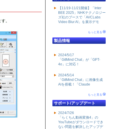
【11/19-11/21開催】「Inter
BEE 2025」NHKテクノロジー
ズ社のブースで「AVCLabs
ます。
Video Blur AI」を展示デモ
もっと見る
製品情報
2024/5/17
「GitMind Chat」が「GPT-
4o」に対応！
2024/5/14
「GitMind Chat」に画像生成
AIを搭載！「Claude
もっと見る
サポート/アップデート
2024/7/26
「らくちん動画変換4」の
YouTubeがダウンロードでき
ない問題を解決したアップデ