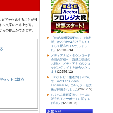
ル文字を作成することが可
トル文字の出来上がり。
がらの修正ができます。
「my名刺倶楽部Free」（無料
版）は2025年3月26日をもち
まして配布終了いたしまし
応
た。
(2025/3/26)
メディアナビ・ダウンロード
会員の皆様へ 新規ご登録の
お願い メディアナビのショ
ッピングサイトを統合いたし
ます
(2025/3/12)
TBSテレビ「報道の日 2024」
字セットに対応
で「AVCLabs Video
Enhancer AI」のAIカラー化技
術が採用されました
(2025/1/9)
らくちん動画変換シリーズの
販売終了とサポートに関する
お知らせ
(2025/1/8)
お知らせ