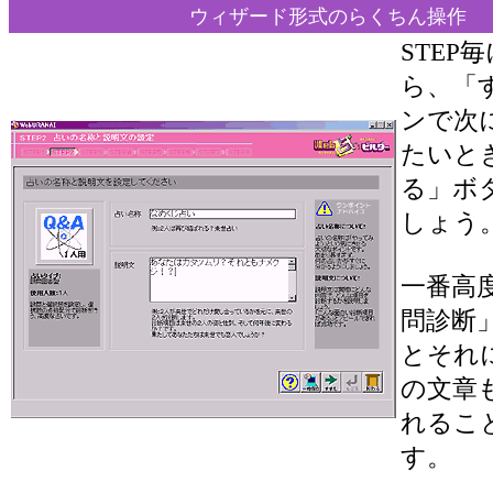
ウィザード形式のらくちん操作
STEP
ら、「
ンで次
たいと
る」ボ
しょう
一番高
問診断
とそれ
の文章
れるこ
す。