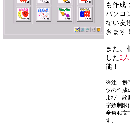
も作成
パソコ
ない友
きます
また、
した
2
能！
※注 携
ツの作成
よび「診
字数制限は
全角40
す。