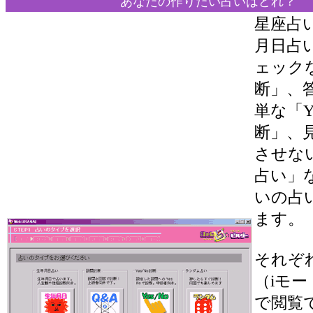
あなたの作りたい占いはどれ？
星座占
月日占
ェック
断」、
単な「Ye
断」、
させな
占い」
いの占
ます。
それぞ
（iモー
で閲覧