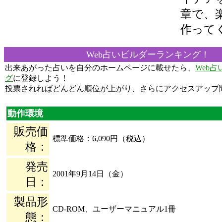
章で、
作って
Web占いビルダーランキング！
出来あがった占いを自分のホームページに載せたら、
Web
グ
に登録しよう！
投票されればどんどん順位が上がり、さらにアクセスアップ
動作環境
販売価
標準価格：6,090円（税込）
格：
発売
2001年9月14日（金）
日：
製品形
CD-ROM、ユーザーマニュアル1冊
態：