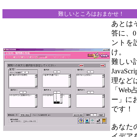
難しいところはおまかせ！
あとは
答に、0
ントを
け。
難しい
JavaSc
理など
「Web
ー」に
です！
あなた
イデア