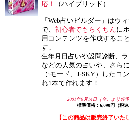
応！
（ハイブリッド）
「Web占いビルダー」はウ
で、
初心者でもらくちん
に
用コンテンツを作成するこ
す。
生年月日占いや設問診断、
などの人気の占いや、さら
（iモード、J-SKY）した
れ1本で作れます！
2001年9月14日（金）より好
標準価格：6,090円（税
【この商品は販売終了いた