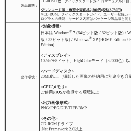
CD-ROM 1枚、クイックスタートガイド(マニュアル) 1
製品形態：
ダウンロード版：希望小売価格2,500円(税込2,750円)
※CD-ROM、クイックスタートガイド、ユーザー登録カ
ログラムの機能、サービス内容はパッケージ製品版と同
<対象機種>
®
日本語 Windows
7 (64ビット版 / 32ビット版) / Win
®
版 / 32ビット版) / Windows
XP (HOME Edition / Pr
Edition)
<ディスプレイ>
1024×768ドット、HighColorモード（3200
<ハードディスク>
20MB以上（撮影した画像の格納用に別途空き容
動作環境：
<CPU/メモリ>
ご使用のOSが推奨する環境以上
<出力画像形式>
PNG/JPEG/GIF/TIFF/BMP
<その他>
CD-ROMドライブ
.Net Framework 2.0以上