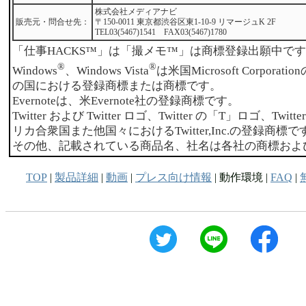
株式会社メディアナビ
販売元・問合せ先：
〒150-0011 東京都渋谷区東1-10-9 リマージュK 2F
TEL03(5467)1541 FAX03(5467)1780
「仕事HACKS™」は「撮メモ™」は商標登録出願中で
®
®
Windows
、Windows Vista
は米国Microsoft Corpor
の国における登録商標または商標です。
Evernoteは、米Evernote社の登録商標です。
Twitter および Twitter ロゴ、Twitter の「T」ロゴ、Tw
リカ合衆国また他国々におけるTwitter,Inc.の登録商標で
その他、記載されている商品名、社名は各社の商標およ
TOP
|
製品詳細
|
動画
|
プレス向け情報
| 動作環境 |
FAQ
|