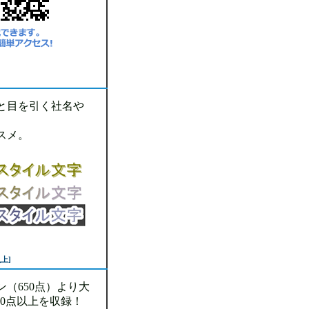
と目を引く社名や
スメ。
以上]
（650点）より大
00点以上を収録！