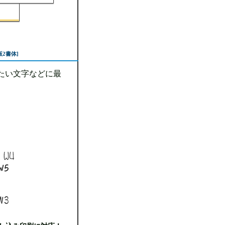
版2書体]
たい文字などに最