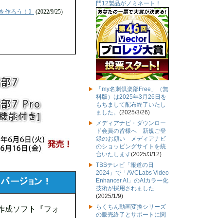
門12製品がノミネート！
刺を作ろう！】
(2022/9/25)
「my名刺倶楽部Free」（無
料版）は2025年3月26日を
もちまして配布終了いたし
ました。
(2025/3/26)
メディアナビ・ダウンロー
ド会員の皆様へ 新規ご登
録のお願い メディアナビ
のショッピングサイトを統
合いたします
(2025/3/12)
TBSテレビ「報道の日
2024」で「AVCLabs Video
Enhancer AI」のAIカラー化
技術が採用されました
(2025/1/9)
らくちん動画変換シリーズ
作成ソフト『フォ
の販売終了とサポートに関