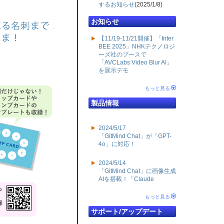
するお知らせ
(2025/1/8)
お知らせ
【11/19-11/21開催】「Inter
BEE 2025」NHKテクノロジ
ーズ社のブースで
「AVCLabs Video Blur AI」
を展示デモ
もっと見る
製品情報
2024/5/17
「GitMind Chat」が「GPT-
4o」に対応！
2024/5/14
「GitMind Chat」に画像生成
AIを搭載！「Claude
もっと見る
サポート/アップデート