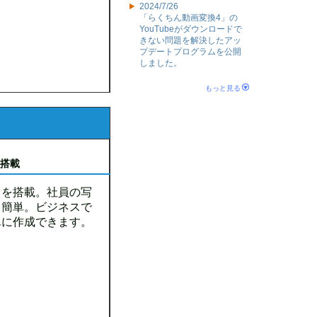
2024/7/26
「らくちん動画変換4」の
YouTubeがダウンロードで
きない問題を解決したアッ
プデートプログラムを公開
しました。
もっと見る
B搭載
スを搭載。社員の写
も簡単。ビジネスで
単に作成できます。