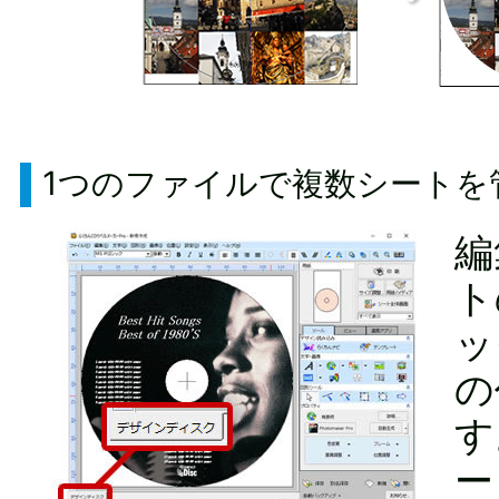
1つのファイルで複数シートを
編
ト
ッ
の
す
ー