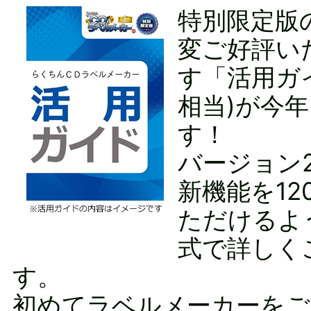
特別限定版
変ご好評い
す「活用ガイ
相当)が今
す！
バージョン
新機能を12
ただけるよ
式で詳しく
す。
初めてラベルメーカーをご