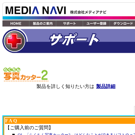
製品を詳しく知りたい方は
製品詳細
F A Q
【ご購入前のご質問】
■
Q1 . 「らくちん写真カッター2」はどんなことができるソフトウ