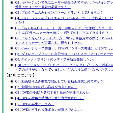
■
Q2 . 旧バージョンで既にユーザー登録済みですが、バージョンア
番号でのユーザー登録は必要ですか。
■
Q3 . プログラムのみをインストールすることはできますか？
■
Q4 . 旧バージョンの「らくちんCDラベルメーカー」で作成した
すか？
■
Q5 .「らくちんCDラベルメーカー2001～2011」で作成したユ
くちんCDラベルメーカー2012」で呼び出すことはできますか？
■
Q6 . 「らくちんCDラベルメーカー2012」を使用する際に「Power 
す」とメッセージが表示され、動作しません。
■
Q7 . Canon(シリーズ共通）、EPSON（シリーズ共通）とは何で
■
Q8 . ダイレクトプリントに自分の持っているメディアのメーカー
■
Q9. ダイレクトプリントのメディアを新規登録したい。
■
Q10 . バージョンアップしたところ、ダイレクトプリンタに以前
ィアの品番がなくなっていました。どのように使えばいいのでし
【動画について】
■
Q1 . 動画取り込み機能で対応している動画形式は何ですか？
■
Q2 . 動画やDVDの読み込みが出来ません。
■
Q3 . [DVDの検索]を選択すると動画が再生されない。
■
Q4 . DVDの総再生時間が正常に表示されない。
■
Q5 . DVDの再生が止まる。
■
Q6 . DVDの再生の操作ボタンが選択できない。