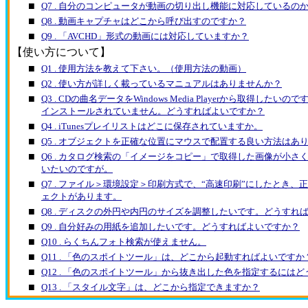
■
Q7 . 自分のコンピュータが動画の切り出し機能に対応しているの
■
Q8 . 動画キャプチャはどこから呼び出すのですか？
■
Q9 . 「AVCHD」形式の動画には対応していますか？
【使い方について】
■
Q1 . 使用方法を教えて下さい。（使用方法の動画）
■
Q2 . 使い方が詳しく載っているマニュアルはありませんか？
■
Q3 . CDの曲名データをWindows Media Playerから取得した
インストールされていません。どうすればよいですか？
■
Q4 . iTunesプレイリストはどこに保存されていますか。
■
Q5 . オブジェクトを正確な位置にマウスで配置する良い方法はあ
■
Q6 . カタログ検索の「イメージをコピー」で取得した画像が小さ
いたいのですが。
■
Q7 . ファイル＞環境設定＞印刷方式で、“高速印刷”にしたとき
ェクトがあります。
■
Q8 . ディスクの外円や内円のサイズを調整したいです。どうすれ
■
Q9 . 自分好みの用紙を追加したいです。どうすればよいですか？
■
Q10 . らくちんフォト検索が使えません。
■
Q11 . 「色のスポイトツール」は、どこから起動すればよいですか
■
Q12 . 「色のスポイトツール」から抜き出した色を指定するには
■
Q13 . 「スタイル文字」は、どこから指定できますか？