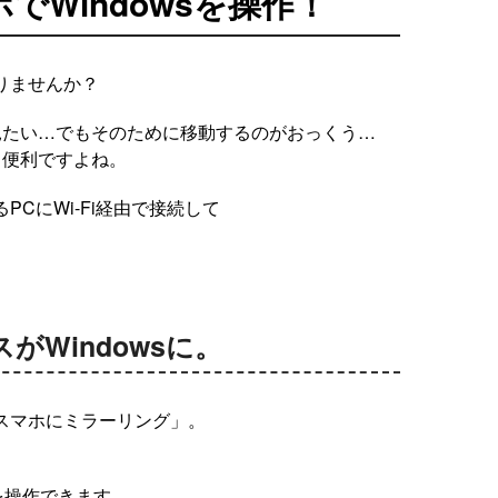
Windowsを操作！
りませんか？
見たい…でもそのために移動するのがおっくう…
ら便利ですよね。
CにWi-Fi経由で接続して
スがWindowsに。
Cをスマホにミラーリング」。
を操作できます。