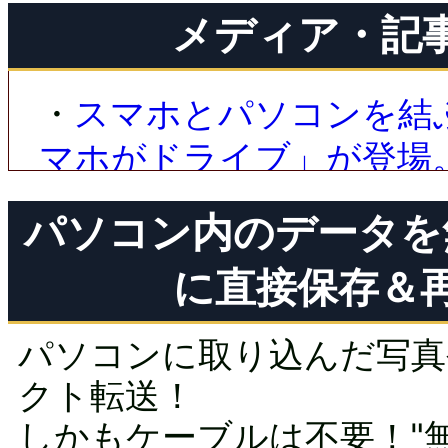
メディア・記
・
スマホとパソコンを結
マホがドライブ」が登場
ディア）
パソコン内のデータを
(2020/6/23)
に直接保存＆
パソコンに取り込んだ写真
クト転送！
しかもケーブルは不要！"無