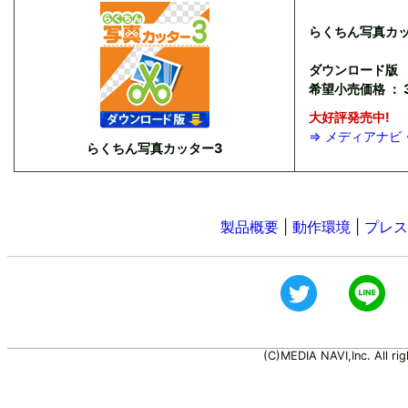
らくちん写真カッ
ダウンロード版
希望小売価格 ： 3
大好評発売中!
⇒ メディアナビ
らくちん写真カッター3
製品概要
|
動作環境
|
プレス
(C)MEDIA NAVI,Inc. All rig