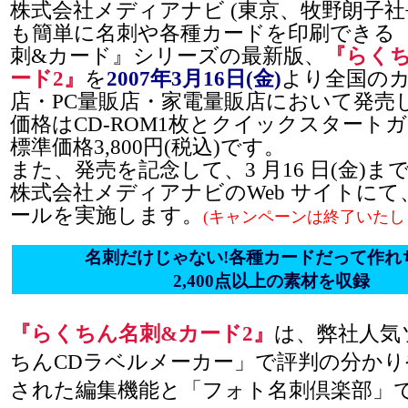
株式会社メディアナビ (東京、牧野朗子社
も簡単に名刺や各種カードを印刷できる
刺&カード』シリーズの最新版、
『らく
ード2』
を
2007年3月16日(金)
より全国の
店・PC量販店・家電量販店において発売
価格はCD-ROM1枚とクイックスタート
標準価格3,800円(税込)です。
また、発売を記念して、3 月16 日(金)ま
株式会社メディアナビのWeb サイトにて
ールを実施します。
(キャンペーンは終了いたし
名刺だけじゃない!各種カードだって作れ
2,400点以上の素材を収録
『らくちん名刺&カード2』
は、弊社人気
ちんCDラベルメーカー」で評判の分かり
された編集機能と「フォト名刺倶楽部」