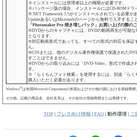
※インストールには管理者以上の権限が必要です。
※パッケージ版の場合、インストールにはCD-ROMドラ
※.NET Framework 3.5がインストールされている必要があ
UpdateあるいはMicrosoftのページから無料で入手する
「Photomaker Pro 焼き増しパック」お買い上げの際の
※DVDからのキャプチャには、DVDの動画再生が可能
となります。
※対応動画形式であっても、すべての形式の対応を保証
ん。
※CSSまたは、他のデジタル著作権保護で保護されたDV
すことはできません。
※DVDからの取り込みには「DVD-Video」形式で作成
す。
※「らくちんフォト検索」を使用するには、別途「らく
購入いただく必要があります。
®
Windows
は米国Microsoft Corporationの米国およびその他の国における登
その他、記載の商品名、会社名等は、その会社の登録商標または商標です。
TOP
|
プレス向け情報
|
FAQ
| 動作環境 |
ご