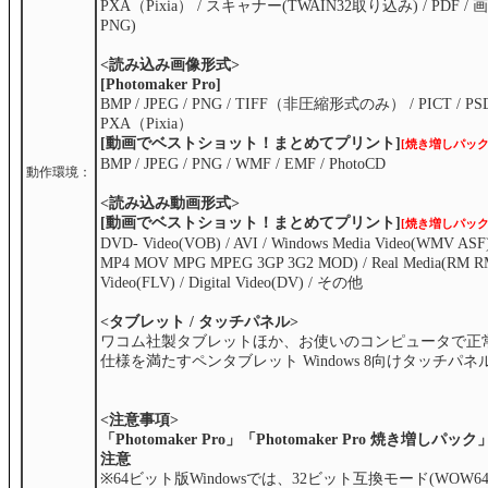
PXA（Pixia） / スキャナー(TWAIN32取り込み) / PDF / 画像
PNG)
<読み込み画像形式>
[Photomaker Pro]
BMP / JPEG / PNG / TIFF（非圧縮形式のみ） / PICT / PSD
PXA（Pixia）
[動画でベストショット！まとめてプリント]
[焼き増しパック
BMP / JPEG / PNG / WMF / EMF / PhotoCD
動作環境：
<読み込み動画形式>
[動画でベストショット！まとめてプリント]
[焼き増しパック
DVD- Video(VOB) / AVI / Windows Media Video(WMV AS
MP4 MOV MPG MPEG 3GP 3G2 MOD) / Real Media(RM RM
Video(FLV) / Digital Video(DV) / その他
<タブレット / タッチパネル>
ワコム社製タブレットほか、お使いのコンピュータで正常に
仕様を満たすペンタブレット Windows 8向けタッチパネ
<注意事項>
「Photomaker Pro」「Photomaker Pro 焼き増
注意
※64ビット版Windowsでは、32ビット互換モード(WOW