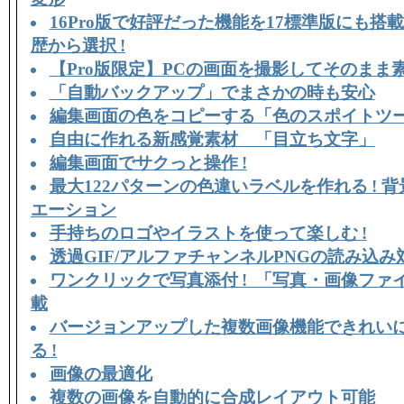
16Pro版で好評だった機能を17標準版にも搭載
歴から選択 !
【Pro版限定】PCの画面を撮影してそのまま
「自動バックアップ」でまさかの時も安心
編集画面の色をコピーする「色のスポイトツ
自由に作れる新感覚素材 「目立ち文字」
編集画面でサクっと操作 !
最大122パターンの色違いラベルを作れる ! 
エーション
手持ちのロゴやイラストを使って楽しむ !
透過GIF/アルファチャンネルPNGの読み込み
ワンクリックで写真添付 ! 「写真・画像ファ
載
バージョンアップした複数画像機能できれい
る !
画像の最適化
複数の画像を自動的に合成レイアウト可能