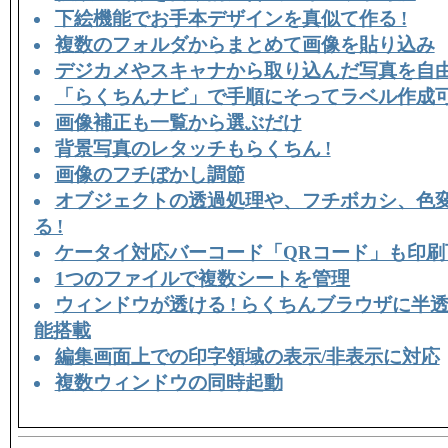
下絵機能でお手本デザインを真似て作る !
複数のフォルダからまとめて画像を貼り込み
デジカメやスキャナから取り込んだ写真を自由
「らくちんナビ」で手順にそってラベル作成
画像補正も一覧から選ぶだけ
背景写真のレタッチもらくちん !
画像のフチぼかし調節
オブジェクトの透過処理や、フチボカシ、色
る !
ケータイ対応バーコード「QRコード」も印刷
1つのファイルで複数シートを管理
ウィンドウが透ける ! らくちんブラウザに半
能搭載
編集画面上での印字領域の表示/非表示に対応
複数ウィンドウの同時起動