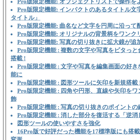
Pro版限定機能: オブジェクトリストで操作を
Pro版限定機能: インパクトのあるタイトル
タイトル」
Pro版限定機能: 曲名など文字を円周に沿って
Pro版限定機能: オリジナルの背景柄をワン
Pro版限定機能:
写真の切り抜きに拡大鏡が追
Pro版限定機能 : 複数の文字や写真をピタっ
搭載 !
Pro版限定機能 : 文字や写真を編集画面の好
能に
Pro版限定機能 : 図形ツールに矢印を新規搭載 
Pro版限定機能 : 四角や円形、直線や矢印を
飾
Pro版限定機能 : 写真の切り抜きのポイントの
Pro版限定機能 : 消した部分を復活する「逆
図形ツールの使いやすさを強化
16Pro版で好評だった機能を17標準版にも搭載
変形