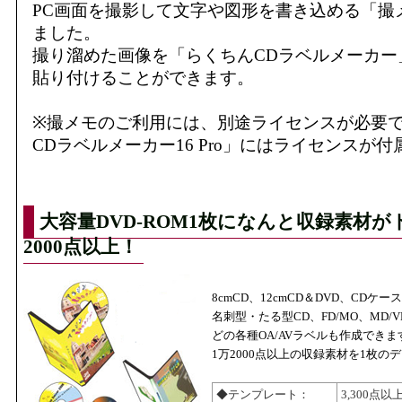
PC画面を撮影して文字や図形を書き込める「撮
ました。
撮り溜めた画像を「らくちんCDラベルメーカー
貼り付けることができます。
※撮メモのご利用には、別途ライセンスが必要
CDラベルメーカー16 Pro」にはライセンスが
大容量DVD-ROM1枚になんと収録素材が
2000点以上！
8cmCD、12cmCD＆DVD、CDケ
名刺型・たる型CD、FD/MO、MD/
どの各種OA/AVラベルも作成できま
1万2000点以上の収録素材を1枚の
◆テンプレート：
3,300点以