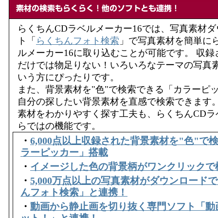
らくちんCDラベルメーカー16では、写真素材
ト「
らくちんフォト検索
」で写真素材を簡単にら
ルメーカー16に取り込むことが可能です。 収
だけでは物足りない！いろいろなテーマの写真
いう方にぴったりです。
また、背景素材を"色"で検索できる「カラーピ
自分の探したい背景素材を直感で検索できます。
素材をわかりやすく探す工夫も、らくちんCDラ
らではの機能です。
・
6,000点以上収録された背景素材を"色"で
ラーピッカー」搭載
・
イメージした色の背景柄がワンクリックで
・
5,000万点以上の写真素材がダウンロード
んフォト検索」と連携！
・
動画から静止画を切り抜く専門ソフト「動