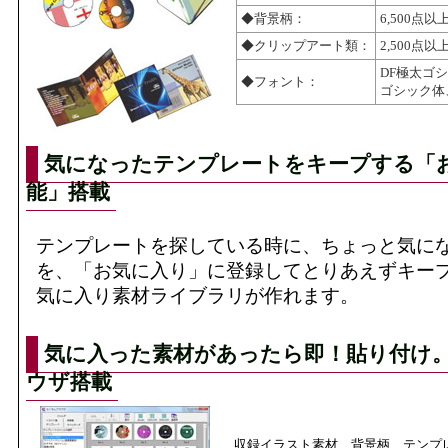
◆背景柄：
6,500点以
◆クリップアート類：
2,500点以
DF極太ゴ
◆フォント：
ゴシック体
気になったテンプレートをキープする「
能」搭載
テンプレートを探している時に、ちょっと気に
を、「お気に入り」に登録してとりあえずキー
気に入り素材ライブラリが作れます。
気に入った素材があったら即！貼り付け
ウザ搭載
収録イラスト素材、背景柄、テンプ