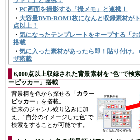
ット！」と連携！
・
PC画面を撮影する「撮メモ」と連携！
・
大容量DVD-ROM1枚になんと収録素材がトー
点以上！
・
気になったテンプレートをキープする「お
搭載
・
気に入った素材があったら即！貼り付け。
ザ搭載
6,000点以上収録された背景素材を"色"で検
ーピッカー」搭載
背景柄を色から探せる「
カラー
ピッカー
」を搭載。
従来のジャンル絞り込みに加
え、"自分のイメージした色"で
検索をすることが可能です。