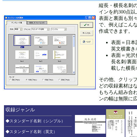
縦長・横長名刺
インを約300点
表面と裏面も別
で、例えばこん
作成できます。
表面＝日本
英文横書き
表面＝光沢
長名刺/裏
載した横長
その他、クリッ
どの収録素材はなん
もちろん組み合
ンの幅は無限に
収録ジャンル
◆スタンダード名刺（シンプル）
◆スタンダード名刺（英文）