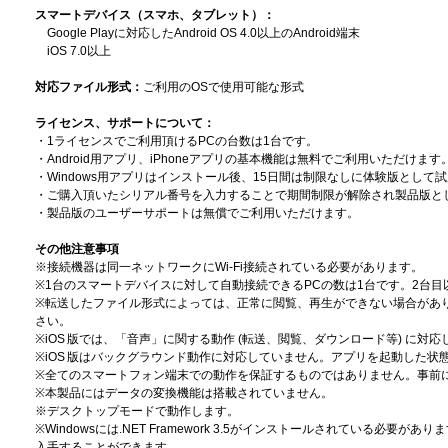
スマートデバイス（スマホ、タブレット）：
Google Playに対応したAndroid OS 4.0以上のAndroid端末
iOS 7.0以上
対応ファイル形式：
ご利用のOSで使用可能な形式
ライセンス、サポートについて：
・1ライセンスでご利用頂けるPCの台数は1台です。
・
Android用アプリ、iPhoneアプリ
の基本機能は無料でご利用いただけます
・Windows用アプリはインストール後、15日間は制限なしに体験版として
・ご購入頂いたシリアル番号を入力することで期間制限が解除され製品版と
・製品版のユーザーサポートは無償でご利用いただけます。
その他注意事項
※接続機器は同一ネットワークにWi-Fi接続されている必要があります。
※1台のスマートデバイスに対して自動接続できるPCの数は1台です。2台
※転送したファイル形式によっては、正常に閲覧、再生ができない場合があ
さい。
※iOS 版では、「音声」に関する動作 (転送、閲覧、ダウンロード等) に対
※iOS 版はバックグラウンド動作に対応していません。アプリを起動した状
※全てのスマートフォン端末での動作を保証するものではありません。事前
※本製品にはデータの変換機能は搭載されていません。
※デスクトップモードで動作します。
※Windowsには.NET Framework 3.5がインストールされている必要があります
入手することができます。