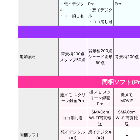
・想イデジタ
Pro
Pro
ル
・想イデジタ
・ココ消し君
ル
・ココ消し君
背景柄200点
背景柄200点
追加素材
シェード図形
背景柄200点
スタンプ50点
50点
同梱ソフト(Pr
撮メモ スク
撮メモ スクリ
撮メモ
リーン録画
ーン録画Pro
MOVIE
Pro
SMACom
SMACom
ココ消し君
Wi-Fi写真転
Wi-Fi写真転
送
送
想イデジタル
想イデジタル
－
同梱ソフト
(※1)
(※2)