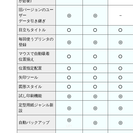
が必要)
旧バージョンのユー
◎
◎
－
ザー
データ引き継ぎ
○
○
○
目立ちタイトル
毎回使うプリンタの
◎
◎
◎
登録
マウスで自動吸着
○
○
○
位置揃え
○
○
○
位置指定配置
○
○
○
矢印ツール
○
○
○
図形スタイル
◎
◎
◎
試し印刷機能
定型用紙ジャンル新
◎
◎
◎
設
◎
◎
◎
自動バックアップ
UP!