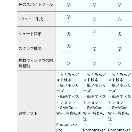
◎
◎
◎
色のスポイトツール
◎
◎
◎
QRコード作成
UP!
◎
◎
◎
シェード図形
素材UP!
◎
◎
◎
スタンプ機能
素材UP!
複数ウィンドウの同
◎
◎
◎
時起動
・らくちんフ
・らくちんフ
・らくちんフ
ォト検索
ォト検索
ォト検索
・撮メモシリ
・撮メモシリ
・撮メモシリ
ーズ
ーズ
ーズ
・動画でベス
・動画でベス
・動画でベス
トショット
トショット
トショット
・SMACom
・SMACom
・SMACom
連携ソフト
Wi-Fi写真転送
Wi-Fi写真転
Wi-Fi写真転
・
送
送
Photomaker
・
・
Pro
Photomaker
Photomaker