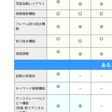
◎
◎
◎
写真自動レイアウト
UP!
○
○
○
画面撮影機能
フレーム切り抜き機
◎
◎
◎
能
○
○
○
切り抜き機能
UP!
UP!
◎
◎
◎
画質調整
UP!
ある
◎
－
－
起動の高速化
NEW!
◎
－
－
キーワード検索機能
NEW!
ディスクレーベルコ
ピー機能
◎
◎
－
(別途 想イデジタル