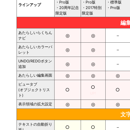
・Pro版
・Pro版
・標準版
ラインアップ
・20周年記念
・2017特別
・Pro版
限定版
限定版
編
あたらしいらくちん
◎
◎
－
ナビ
あたらしいカラーパ
◎
◎
－
レット
UNDO/REDOボタン
◎
◎
－
追加
◎
◎
◎
あたらしい編集画面
ビュータブ
○
○
○
(オブジェクトリス
UP!
ト)
◎
◎
◎
表示領域の拡大設定
文
テキストの自動折り
○
○
－
返し