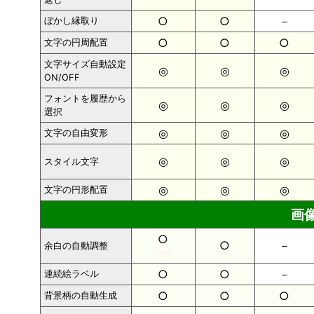
○
○
－
ぼかし縁取り
○
○
○
文字の円周配置
文字サイズ自動設定
◎
◎
◎
ON/OFF
フォントを履歴から
◎
◎
◎
選択
◎
◎
◎
文字の自由変形
◎
◎
◎
スタイル文字
◎
◎
◎
文字の円形配置
画
○
○
－
余白の自動調整
UP!
○
○
－
連続絵ラベル
○
○
○
背景柄の自動生成