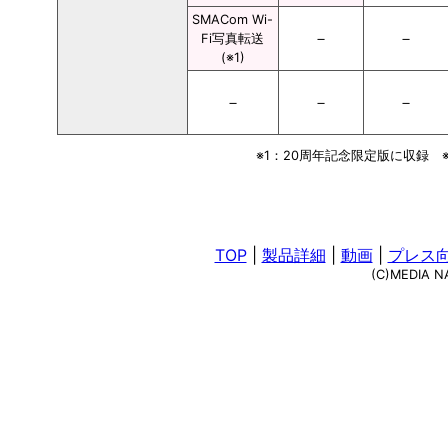
SMACom Wi-
－
－
Fi写真転送
(※1)
－
－
－
※1：20周年記念限定版に収録 
TOP
|
製品詳細
|
動画
|
プレス
(C)MEDIA NAV