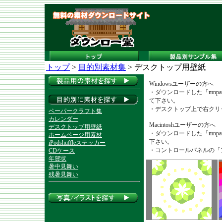
トップ
>
目的別素材集
> デスクトップ用壁紙
Windowsユーザーの方へ
・ダウンロードした「mnpat
て下さい。
・デスクトップ上で右クリ
ペーパークラフト集
カレンダー
Macintoshユーザーの方へ
デスクトップ用壁紙
・ダウンロードした「mnpat
ホームページ用素材
下さい。
iPodshuffleステッカー
・コントロールパネルの「
CDケース
年賀状
暑中見舞い
残暑見舞い