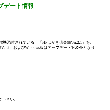
」アップデート情報
に標準添付されている、「HPはがき倶楽部Ver.2.1」を、
r.2」およびWindows版はアップデート対象外となり
して下さい。