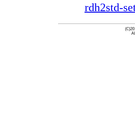
rdh2std-se
(C)20
Al