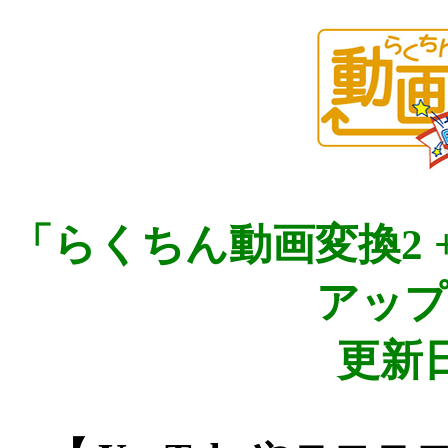
「らくちん動画変換2 +D
アップ
更新日2