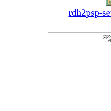
rdh2psp-se
(C)20
Al