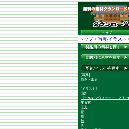
トップ
>
写真/イラスト
[写真]
自然・風景
[イラスト]
国旗
ゴールデンウィーク・こどもの
年賀状
干支
春
夏
秋
冬