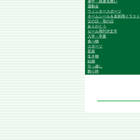
暑中・残暑見舞い
運動会
ウィンタースポーツ
ネームシール＆名刺用イラスト
父の日・母の日
ありがとう
セール用POP文字
入学・卒業
食べ物
スポーツ
星座
生き物
結婚
引っ越し
飾り枠